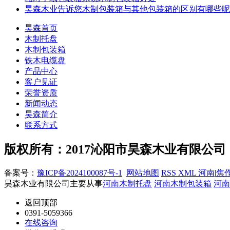
昊森木业告诉您木制包装箱与其他包装箱的区别有哪些呢
昊森首页
木制托盘
木制包装箱
铁木电缆盘
产品中心
客户见证
荣誉资质
新闻动态
昊森简介
联系方式
版权所有：2017沁阳市昊森木业有限公司
备案号：
豫ICP备2024100087号-1
网站地图
RSS
XML
河南
|
焦
昊森木业有限公司主要从事
河南木制托盘
河南木制包装箱
河南
返回顶部
0391-5059366
在线咨询