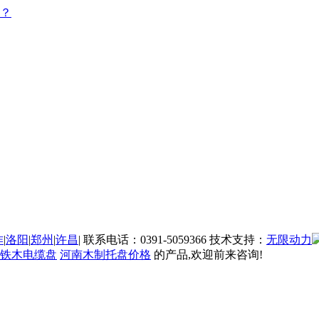
？
作
|
洛阳
|
郑州
|
许昌
| 联系电话：0391-5059366 技术支持：
无限动力
铁木电缆盘
河南木制托盘价格
的产品,欢迎前来咨询!