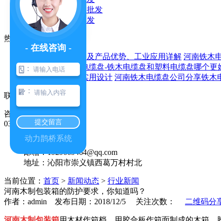
铁木电缆盘厂家批发
热门新闻
- 在线咨询 -
河南木制托盘价格及产品优势、工业应用详解
河南铁木
方法？
河南铁木电缆盘-铁木电缆盘和塑料电缆盘哪个更
：
电缆盘： 材料，实用设计
河南铁木电缆盘公司分享铁木
：
联系我们
咨询热线
提交留言
0391-5059366
售后热线：
动力鹊桥系统
0391-5059366
邮箱：1929669464@qq.com
地址：沁阳市崇义镇西葛万村村北
当前位置：
首页
>
新闻动态
>
行业新闻
河南木制包装箱的防护要求，你知道吗？
作者：admin 发布日期：2018/12/5 关注次数：
二维码分
河南木制包装箱
用木材作箱档，用胶合板作箱面制成的木箱。