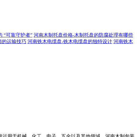
 “可靠守护者”
河南木制托盘价格-木制托盘的防腐处理有哪些
箱的运输技巧
河南铁木电缆盘-铁木电缆盘的独特设计
河南铁木
被运用于机械、化工、电子、五金以及其他领域。河南木制包装