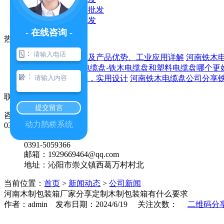
铁木电缆盘厂家批发
- 在线咨询 -
热门新闻
：
河南木制托盘价格及产品优势、工业应用详解
河南铁木
方法？
河南铁木电缆盘-铁木电缆盘和塑料电缆盘哪个更
：
电缆盘：优质材料，实用设计
河南铁木电缆盘公司分享
联系我们
提交留言
咨询热线
动力鹊桥系统
0391-5059366
全国售后热线：
0391-5059366
邮箱：1929669464@qq.com
地址：沁阳市崇义镇西葛万村村北
当前位置：
首页
>
新闻动态
>
公司新闻
河南木制包装箱厂家分享定制木制包装箱有什么要求
作者：admin 发布日期：2024/6/19 关注次数：
二维码分