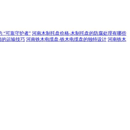
 “可靠守护者”
河南木制托盘价格-木制托盘的防腐处理有哪些
箱的运输技巧
河南铁木电缆盘-铁木电缆盘的独特设计
河南铁木