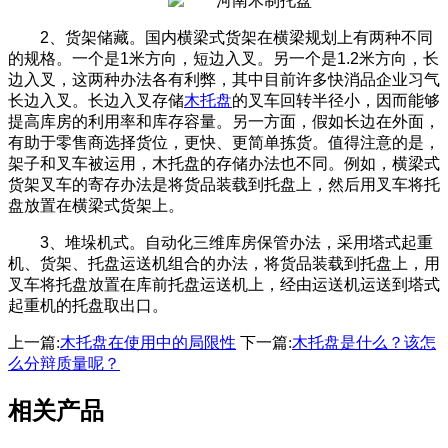
2、货架储藏。国内横梁式货架在横梁规划上有两种不同
的规格。一个是1米方向，短边入叉。另一个是1.2米方向，长
边入叉，这两种办法各有利弊，其中目前许多快消品企业习气
长边入叉。长边入叉存储
木托盘
的叉车回转半径小，因而能够
提高库房的利用率和库存容量。另一方面，假如长边在外面，
有助于零售商选择货位，更快、更简单拣货。值得注意的是，
架子和叉车被运用，木托盘的存储办法也不同。例如，横梁式
货架叉车的寄存办法是将货品装载到托盘上，然后用叉车将托
盘放置在横梁式货架上。
3、堆垛机式。自动化三维库房保管办法，采用塔式起重
机、货架、托盘运送机组合的办法，将货品装载到托盘上，用
叉车将托盘放置在库前托盘运送机上，经由运送机运送到塔式
起重机的托盘取出口。
上一篇:
木托盘在使用中的局限性
下一篇:
木托盘是什么？该怎
么分辩质量呢？
相关产品